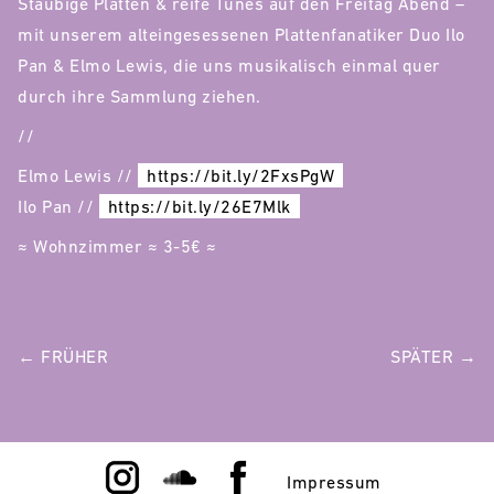
Staubige Platten & reife Tunes auf den Freitag Abend –
mit unserem alteingesessenen Plattenfanatiker Duo Ilo
Pan & Elmo Lewis, die uns musikalisch einmal quer
durch ihre Sammlung ziehen.
//
Elmo Lewis //
https://bit.ly/2FxsPgW
Ilo Pan //
https://bit.ly/26E7Mlk
≈ Wohnzimmer ≈ 3-5€ ≈
POST
← FRÜHER
SPÄTER →
NAVIGATION
Impressum