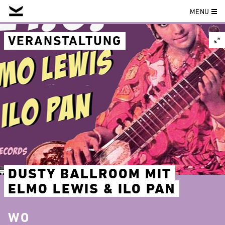
MENU
Skip
to
VERANSTALTUNG
content
DUSTY BALLROOM MIT
ELMO LEWIS & ILO PAN
WO