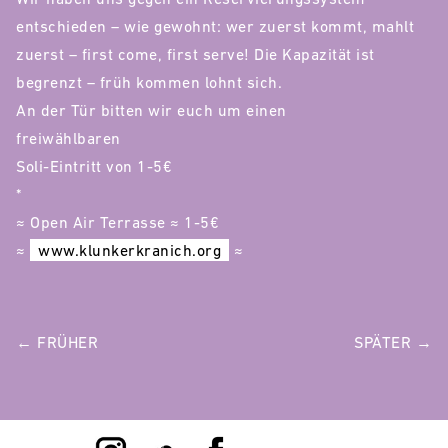
entschieden – wie gewohnt: wer zuerst kommt, mahlt
zuerst – first come, first serve! Die Kapazität ist
begrenzt – früh kommen lohnt sich.
An der Tür bitten wir euch um einen
freiwählbaren
Soli-Eintritt von 1-5€
*
≈ Open Air Terrasse ≈ 1-5€
≈
www.klunkerkranich.org
≈
POST
← FRÜHER
SPÄTER →
NAVIGATION