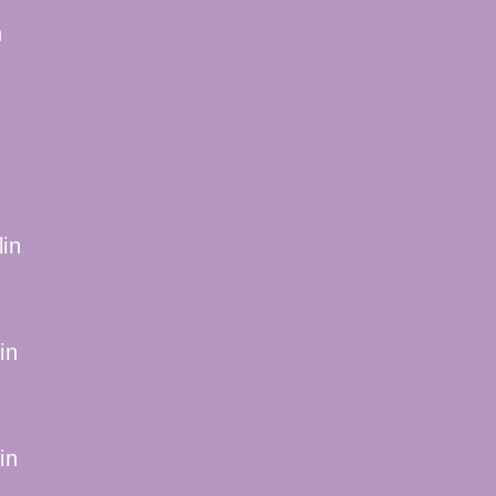
n
lin
in
in