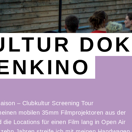
LTUR DOK
ENKINO
aison – Clubkultur Screening Tour
t meinen mobilen 35mm Filmprojektoren aus der
 die Locations für einen Film lang in Open Air
 zehn Jahren streife ich mit meinen Handwagen