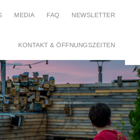
S
MEDIA
FAQ
NEWSLETTER
ILBAR
SPOTIFY
FOOD FROM ANOK & PEAS
SOUNDCLOUD
LINKS
KONTAKT & ÖFFNUNGSZEITEN
GARTEN DER HORSTWIRTSCHAFT