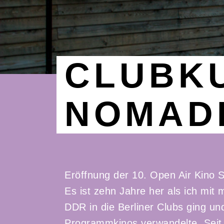
CLUBKU
NOMAD
Eröffnung der 10. Open Air Kino S
Es ist zehn Jahre her als ich mi
DDR in die Berliner Clubs ging und
Programmkinos verwandelte. Seit