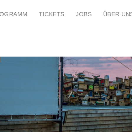
ROGRAMM
TICKETS
JOBS
ÜBER UN
ER
CLUB HINTER DEN ALPEN
STREAMS
YOUTUBE
COCKTA