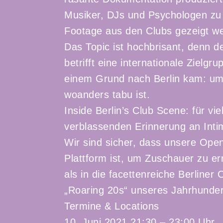
Musiker, DJs und Psychologen zu 
Footage aus den Clubs gezeigt we
Das Topic ist hochbrisant, denn d
betrifft eine internationale Zielgr
einem Grund nach Berlin kam: um ‚
woanders tabu ist.
Inside Berlin’s Club Scene: für vi
verblassenden Erinnerung an Inti
Wir sind sicher, dass unsere Open 
Plattform ist, um Zuschauer zu er
als in die facettenreiche Berline
„Roaring 20s“ unseres Jahrhunder
Termine & Locations
10. Juni 2021 21:30 – 23:00 Uhr