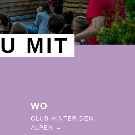
U MIT
WO
CLUB HINTER DEN
ALPEN