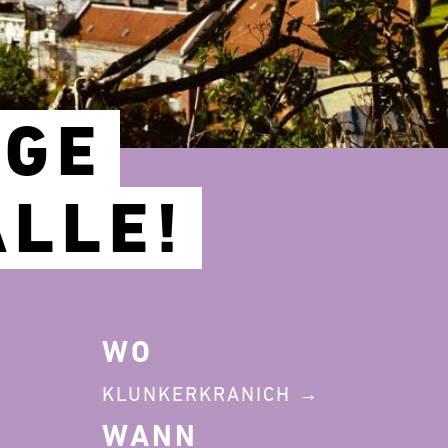
AGE
LLE!
WO
KLUNKERKRANICH
WANN