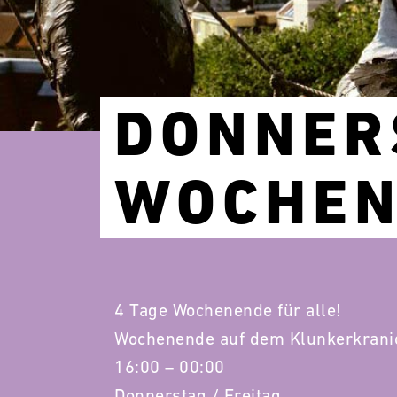
DONNER
WOCHEN
4 Tage Wochenende für alle!
Wochenende auf dem Klunkerkrani
16:00 – 00:00
Donnerstag / Freitag