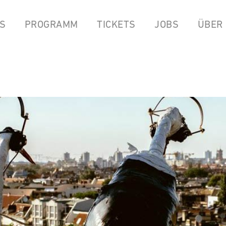
S
PROGRAMM
TICKETS
JOBS
ÜBER
LPEN
COCKTAILBAR
STREAMS
FOOD FROM ANOK & P
YOUTUBE