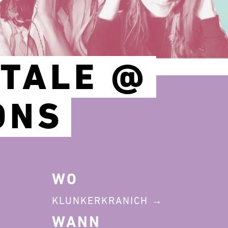
NTALE @
ONS
WO
KLUNKERKRANICH
WANN