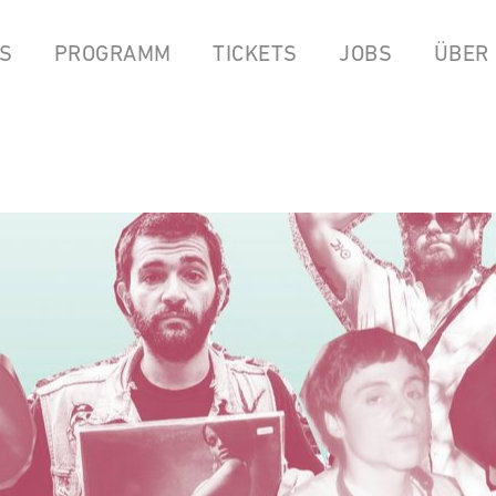
S
PROGRAMM
TICKETS
JOBS
ÜBER
LPEN
COCKTAILBAR
STREAMS
FOOD FROM ANOK & P
YOUTUBE