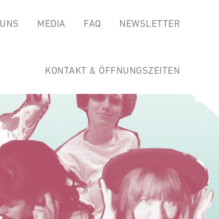
 UNS
MEDIA
FAQ
NEWSLETTER
EAS
SPOTIFY
GARTEN DER HORSTWIRTSCHAFT
SOUNDCLOUD
LINKS
KONTAKT & ÖFFNUNGSZEITEN