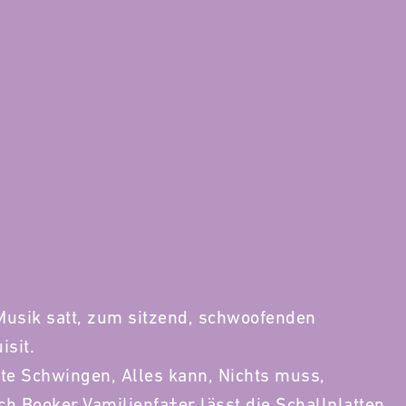
Musik satt, zum sitzend, schwoofenden
isit.
e Schwingen, Alles kann, Nichts muss,
h Booker Vamilienfa†er lässt die Schallplatten