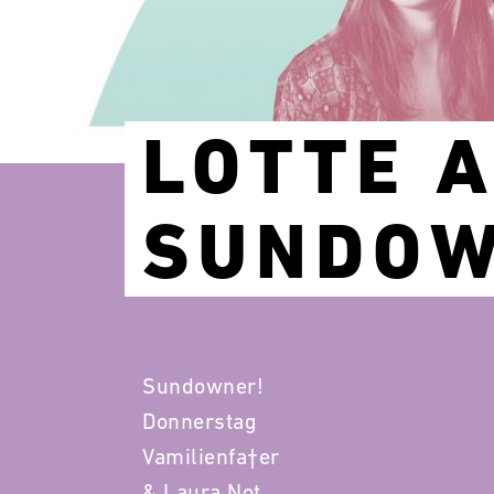
LOTTE 
SUNDOW
Sundowner!
Donnerstag
Vamilienfa†er
& Laura Not