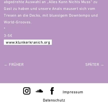
abgedrehte Auswahl an „Alles Kann Nichts Muss“ zu
Gast zu haben und unsere Anaïs mausert sich vom
Tresen an die Decks, mit bluesigem Downtempo und
World-Grooves.
*
3-5€
www.klunkerkranich.org
POST
← FRÜHER
SPÄTER →
NAVIGATION
Impressum
Datenschutz