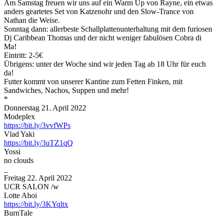
Am Samstag freuen wir uns auf ein Warm Up von Rayne, ein etwas
anders geartetes Set von Katzenohr und den Slow-Trance von
Nathan die Weise.
Sonntag dann: allerbeste Schallplattenunterhaltung mit dem furiosen
Dj Caribbean Thomas und der nicht weniger fabulösen Cobra di
Ma!
Eintritt: 2-5€
Übrigens: unter der Woche sind wir jeden Tag ab 18 Uhr für euch
da!
Futter kommt von unserer Kantine zum Fetten Finken, mit
Sandwiches, Nachos, Suppen und mehr!
*
Donnerstag 21. April 2022
Modeplex
https://bit.ly/3vvfWPs
Vlad Yaki
https://bit.ly/3uTZ1qQ
Yossi
no clouds
_
Freitag 22. April 2022
UCR SALON /w
Lotte Ahoi
https://bit.ly/3KYqltx
BurnTale