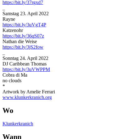
https://bit.ly/37rgxd7
_
Samstag 23. April 2022
Rayne
https://bit.ly/3uVgT4P
Katzenohr
https://bit.ly/36qS07z
Nathan die Weise
https://bit.ly/3jS2fow
_
Sonntag 24. April 2022
DJ Caribbean Thomas
https://bit.ly/3uVWPPM
Cobra di Ma
no clouds
*
Artwork by Amelie Ferrari
www.klunkerkranich.org
Wo
Klunkerkranich
Wann