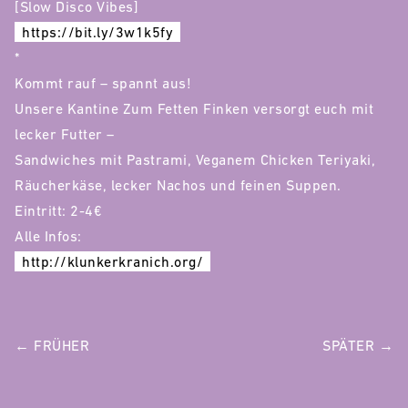
[Slow Disco Vibes]
https://bit.ly/3w1k5fy
*
Kommt rauf – spannt aus!
Unsere Kantine Zum Fetten Finken versorgt euch mit
lecker Futter –
Sandwiches mit Pastrami, Veganem Chicken Teriyaki,
Räucherkäse, lecker Nachos und feinen Suppen.
Eintritt: 2-4€
Alle Infos:
http://klunkerkranich.org/
POST
← FRÜHER
SPÄTER →
NAVIGATION