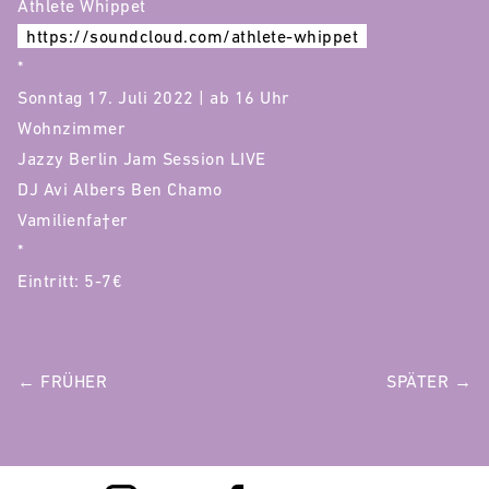
Athlete Whippet
https://soundcloud.com/athlete-whippet
*
Sonntag 17. Juli 2022 | ab 16 Uhr
Wohnzimmer
Jazzy Berlin Jam Session LIVE
DJ Avi Albers Ben Chamo
Vamilienfa†er
*
Eintritt: 5-7€
POST
← FRÜHER
SPÄTER →
NAVIGATION