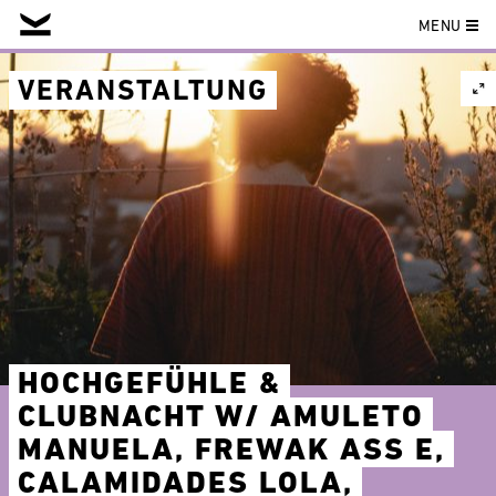
MENU
Skip
to
VERANSTALTUNG
content
HOCHGEFÜHLE &
CLUBNACHT W/ AMULETO
MANUELA, FREWAK ASS E,
CALAMIDADES LOLA,