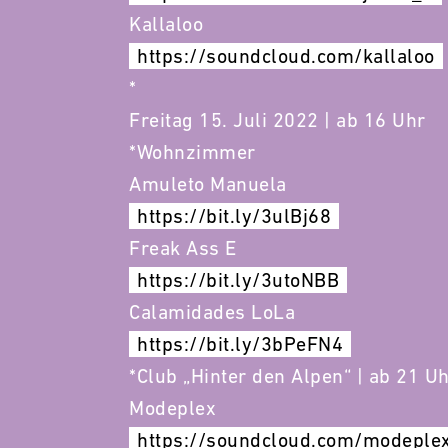
Kallaloo
https://soundcloud.com/kallaloo
*
Freitag 15. Juli 2022 | ab 16 Uhr
*Wohnzimmer
Amuleto Manuela
https://bit.ly/3ulBj68
Freak Ass E
https://bit.ly/3utoNBB
Calamidades LoLa
https://bit.ly/3bPeFN4
*Club „Hinter den Alpen“ | ab 21 U
Modeplex
https://soundcloud.com/modeple