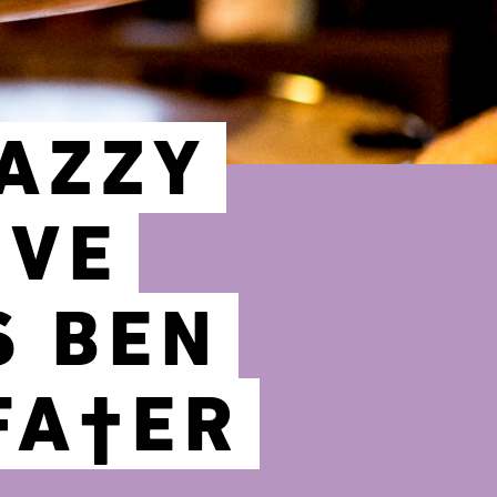
AZZY
IVE
S BEN
FA†ER