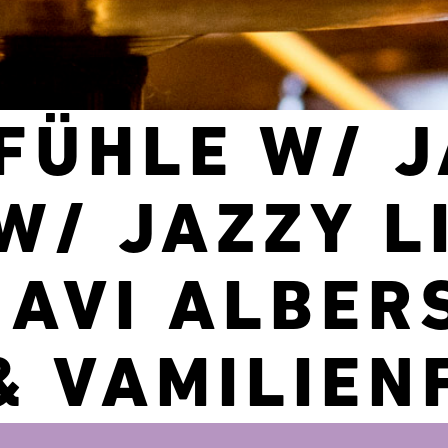
FÜHLE W/ J
W/ JAZZY L
 AVI ALBER
& VAMILIEN