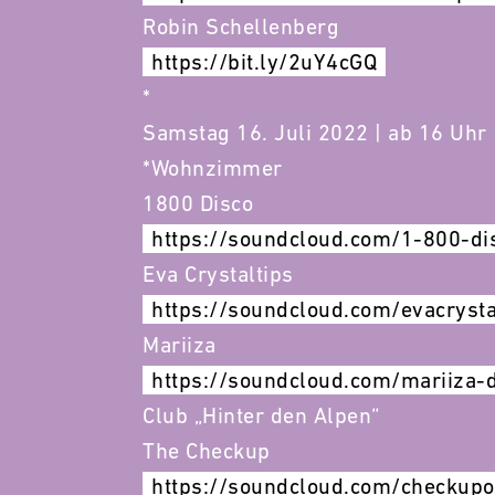
Robin Schellenberg
https://bit.ly/2uY4cGQ
*
Samstag 16. Juli 2022 | ab 16 Uhr
*Wohnzimmer
1800 Disco
https://soundcloud.com/1-800-di
Eva Crystaltips
https://soundcloud.com/evacrysta
Mariiza
https://soundcloud.com/mariiza-d
Club „Hinter den Alpen“
The Checkup
https://soundcloud.com/checkupof