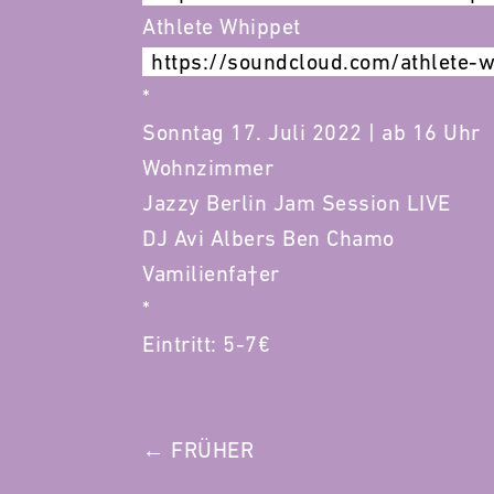
Athlete Whippet
https://soundcloud.com/athlete-w
*
Sonntag 17. Juli 2022 | ab 16 Uhr
Wohnzimmer
Jazzy Berlin Jam Session LIVE
DJ Avi Albers Ben Chamo
Vamilienfa†er
*
Eintritt: 5-7€
POST
← FRÜHER
NAVIGATION