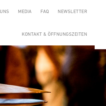
 UNS
MEDIA
FAQ
NEWSLETTER
EAS
SPOTIFY
GARTEN DER HORSTWIRTSCHAFT
SOUNDCLOUD
LINKS
KONTAKT & ÖFFNUNGSZEITEN