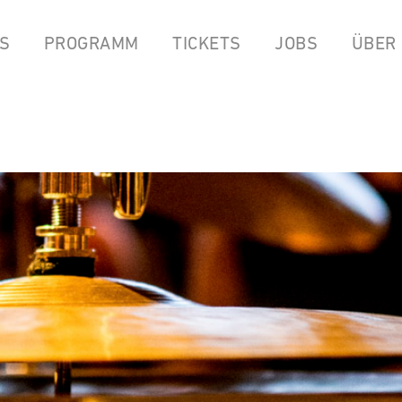
S
PROGRAMM
TICKETS
JOBS
ÜBER
LPEN
COCKTAILBAR
STREAMS
FOOD FROM ANOK & P
YOUTUBE