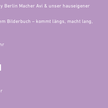
zzy Berlin Macher Avi & unser hauseigener
em Bilderbuch – kommt längs, macht lang,
hr
hr