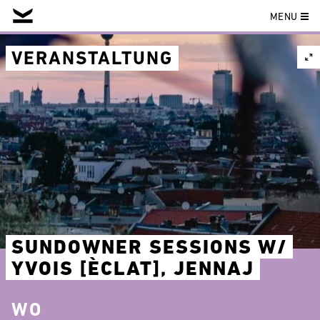
MENU
Skip
to
VERANSTALTUNG
content
SUNDOWNER SESSIONS W/
YVOIS [ÈCLAT], JENNAJ
WO