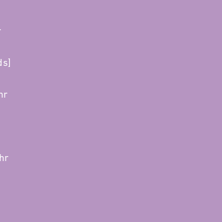
r
ds]
hr
hr