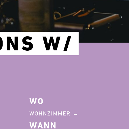
ONS W/
WO
WOHNZIMMER
WANN