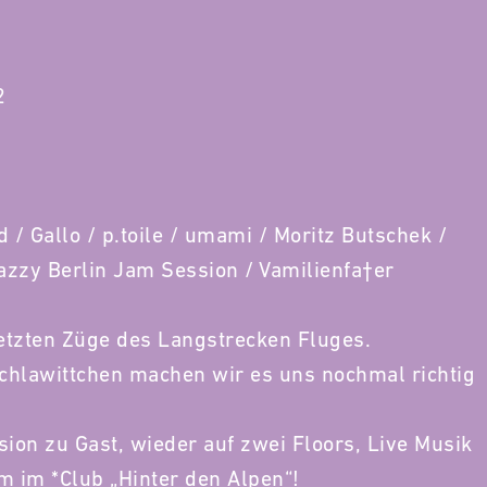
2
 / Gallo / p.toile / umami / Moritz Butschek /
Jazzy Berlin Jam Session / Vamilienfa†er
letzten Züge des Langstrecken Fluges.
lawittchen machen wir es uns nochmal richtig
ion zu Gast, wieder auf zwei Floors, Live Musik
im *Club „Hinter den Alpen“!