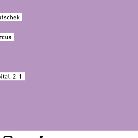
]
utschek
rcus
ital-2-1