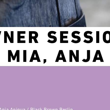
NER SESSI
 MIA, ANJA
Anja Aniqua / Black Brown Berlin