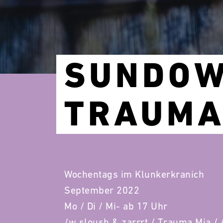
SUNDOW
TRAUMA
Wochentags im Klunkerkranich
September 2022
Mo / Di / Mi- ab 17 Uhr
/w sloush & zarrrt / Trauma Mia / 