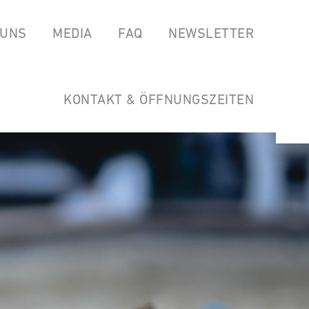
 UNS
MEDIA
FAQ
NEWSLETTER
EAS
SPOTIFY
GARTEN DER HORSTWIRTSCHAFT
SOUNDCLOUD
LINKS
KONTAKT & ÖFFNUNGSZEITEN