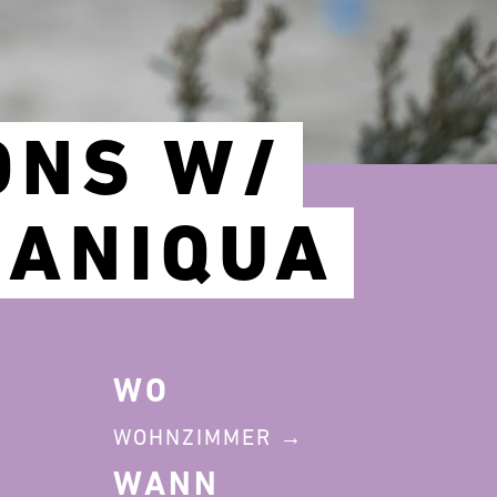
ONS W/
 ANIQUA
WO
WOHNZIMMER
WANN