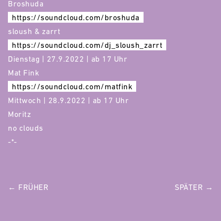
Broshuda
https://soundcloud.com/broshuda
sloush & zarrt
https://soundcloud.com/dj_sloush_zarrt
Dienstag | 27.9.2022 | ab 17 Uhr
Mat Fink
https://soundcloud.com/matfink
Mittwoch | 28.9.2022 | ab 17 Uhr
Moritz
no clouds
-*-
POST
← FRÜHER
SPÄTER →
NAVIGATION