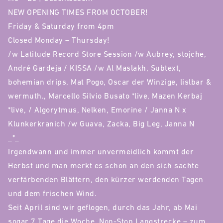
NEW OPENING TIMES FROM OCTOBER!
Friday & Saturday from 4pm
Closed Monday – Thursday!
/w Latitude Record Store Session /w Aubrey, stojche,
André Gardeja / KISSA /w Al Maslakh, Subtext,
bohemian drips, Mat Pogo, Oscar der Winzige, lislbar &
wermuth., Marcello Silvio Busato *live, Mazen Kerbaj
*live, / Algorytmus, Nelken, Emorine / Janna N x
Klunkerkranich /w Guava, Zacka, Big Leg, Janna N
_*_
Irgendwann und immer unvermeidlich kommt der
Herbst und man merkt es schon an den sich sachte
verfärbenden Blättern, den kürzer werdenden Tagen
und dem frischen Wind.
Seit April sind wir geflogen, durch das Jahr, ab Mai
sogar 7 Tage die Woche, Non-Stop Langstrecke – zum