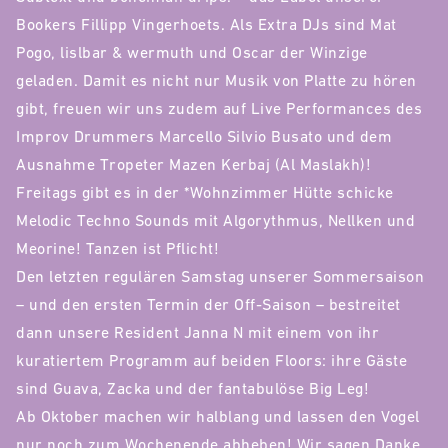
Bookers Fillipp Vingerhoets. Als Extra DJs sind Mat
Pogo, lislbar & wermuth und Oscar der Winzige
geladen. Damit es nicht nur Musik von Platte zu hören
gibt, freuen wir uns zudem auf Live Performances des
Improv Drummers Marcello Silvio Busato und dem
Ausnahme Tropeter Mazen Kerbaj (Al Maslakh)!
Freitags gibt es in der *Wohnzimmer Hütte schicke
Melodic Techno Sounds mit Algorythmus, Nellken und
Meorine! Tanzen ist Pflicht!
Den letzten regulären Samstag unserer Sommersaison
– und den ersten Termin der Off-Saison – bestreitet
dann unsere Resident Janna N mit einem von ihr
kuratiertem Programm auf beiden Floors: ihre Gäste
sind Guava, Zacka und der fantabulöse Big Leg!
Ab Oktober machen wir halblang und lassen den Vogel
nur noch zum Wochenende abheben! Wir sagen Danke