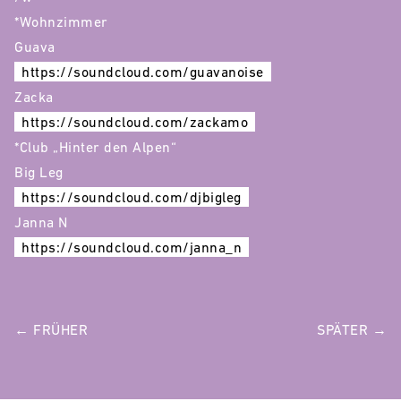
*Wohnzimmer
Guava
https://soundcloud.com/guavanoise
Zacka
https://soundcloud.com/zackamo
*Club „Hinter den Alpen“
Big Leg
https://soundcloud.com/djbigleg
Janna N
https://soundcloud.com/janna_n
POST
← FRÜHER
SPÄTER →
NAVIGATION