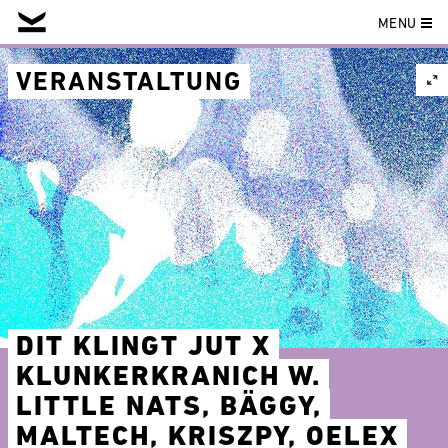
MENU
Skip
to
VERANSTALTUNG
content
DIT KLINGT JUT X
KLUNKERKRANICH W.
LITTLE NATS, BÄGGY,
MALTECH, KRISZPY, OELEX