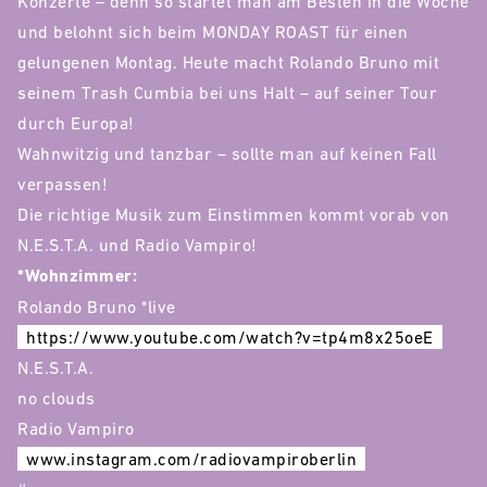
Konzerte – denn so startet man am Besten in die Woche
und belohnt sich beim MONDAY ROAST für einen
gelungenen Montag. Heute macht Rolando Bruno mit
seinem Trash Cumbia bei uns Halt – auf seiner Tour
durch Europa!
Wahnwitzig und tanzbar – sollte man auf keinen Fall
verpassen!
Die richtige Musik zum Einstimmen kommt vorab von
N.E.S.T.A. und Radio Vampiro!
*Wohnzimmer:
Rolando Bruno *live
https://www.youtube.com/watch?v=tp4m8x25oeE
N.E.S.T.A.
no clouds
Radio Vampiro
www.instagram.com/radiovampiroberlin