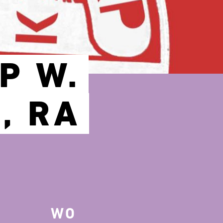
P W.
, RA
WO