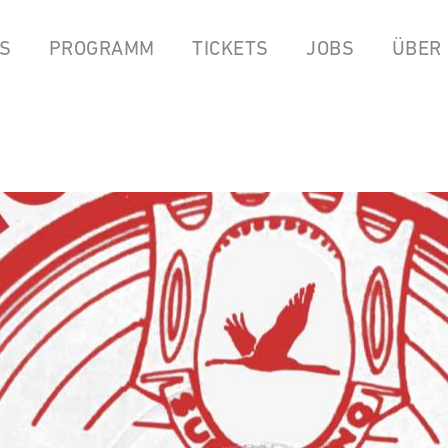
S
PROGRAMM
TICKETS
JOBS
ÜBER
LPEN
COCKTAILBAR
STREAMS
FOOD FROM ANOK & P
YOUTUBE