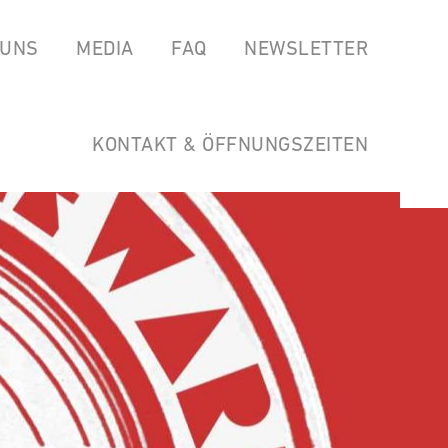
 UNS
MEDIA
FAQ
NEWSLETTER
EAS
SPOTIFY
GARTEN DER HORSTWIRTSCHAFT
SOUNDCLOUD
LINKS
KONTAKT & ÖFFNUNGSZEITEN