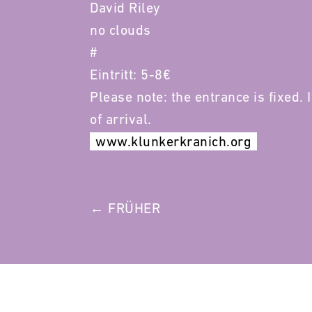
David Riley
no clouds
#
Eintritt: 5-8€
Please note: the entrance is fixed. 
of arrival.
www.klunkerkranich.org
POST
← FRÜHER
NAVIGATION