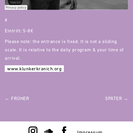
#
Eintritt: 5-8€
Please note: the entrance is fixed. It is not a sliding
scale. It is relative to the daily program & your time of
arrival.
www.klunkerkranich.org
POST
← FRÜHER
SPÄTER →
NAVIGATION
Impressum