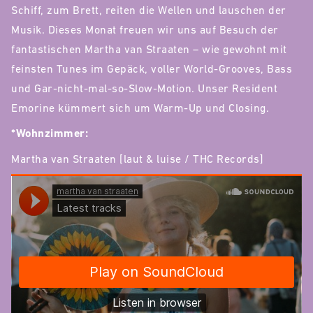
Schiff, zum Brett, reiten die Wellen und lauschen der
Musik. Dieses Monat freuen wir uns auf Besuch der
fantastischen Martha van Straaten – wie gewohnt mit
feinsten Tunes im Gepäck, voller World-Grooves, Bass
und Gar-nicht-mal-so-Slow-Motion. Unser Resident
Emorine kümmert sich um Warm-Up und Closing.
*Wohnzimmer:
Martha van Straaten [laut & luise / THC Records]