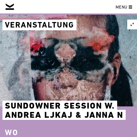
MENU
Skip
to
VERANSTALTUNG
content
SUNDOWNER SESSION W.
ANDREA LJKAJ & JANNA N
WO