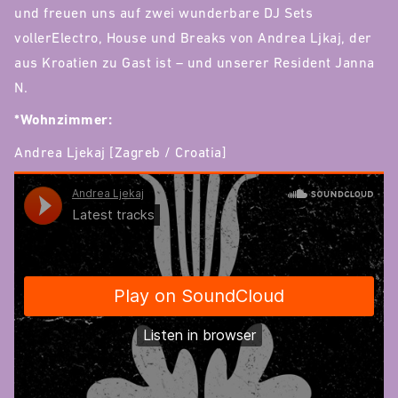
und freuen uns auf zwei wunderbare DJ Sets
vollerElectro, House und Breaks von Andrea Ljkaj, der
aus Kroatien zu Gast ist – und unserer Resident Janna
N.
*Wohnzimmer:
Andrea Ljekaj [Zagreb / Croatia]