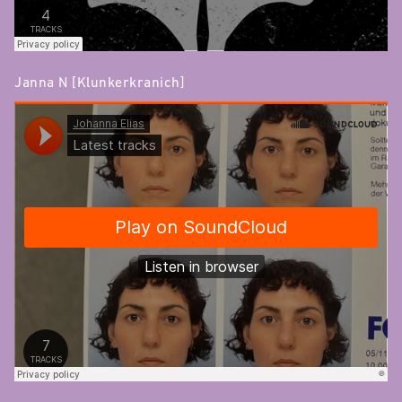
Janna N [Klunkerkranich]