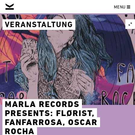
MENU
Skip
to
VERANSTALTUNG
content
MARLA RECORDS
PRESENTS: FLØRIST,
FANFARROSA, OSCAR
ROCHA