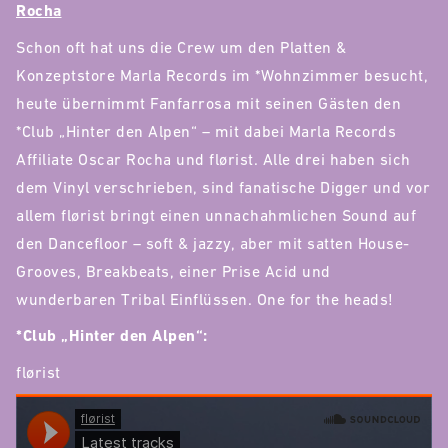
Rocha
Schon oft hat uns die Crew um den Platten &
Konzeptstore Marla Records im *Wohnzimmer besucht,
heute übernimmt Fanfarrosa mit seinen Gästen den
*Club „Hinter den Alpen“ – mit dabei Marla Records
Affiliate Oscar Rocha und flørist. Alle drei haben sich
dem Vinyl verschrieben, sind fanatische Digger und vor
allem flørist bringt einen unnachahmlichen Sound auf
den Dancefloor – soft & jazzy, aber mit satten House-
Grooves, Breakbeats, einer Prise Acid und
wunderbaren Tribal Einflüssen. One for the heads!
*Club „Hinter den Alpen“:
flørist