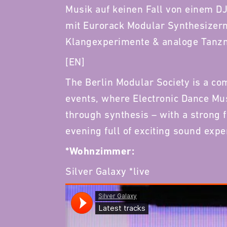
Musik auf keinen Fall von einem DJ
mit Eurorack Modular Synthesizern
Klangexperimente & analoge Tanzm
[EN]
The Berlin Modular Society is a co
events, where Electronic Dance Musi
through synthesis – with a strong 
evening full of exciting sound ex
*Wohnzimmer:
Silver Galaxy *live