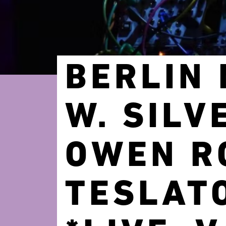
BERLIN
W. SILV
OWEN RO
TESLATO