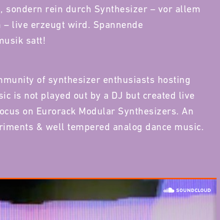
, sondern rein durch Synthesizer – vor allem
 – live erzeugt wird. Spannende
usik satt!
mmunity of synthesizer enthusiasts hosting
c is not played out by a DJ but created live
focus on Eurorack Modular Synthesizers. An
periments & well tempered analog dance music.