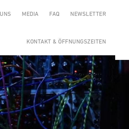
 UNS
MEDIA
FAQ
NEWSLETTER
EAS
SPOTIFY
GARTEN DER HORSTWIRTSCHAFT
SOUNDCLOUD
LINKS
KONTAKT & ÖFFNUNGSZEITEN