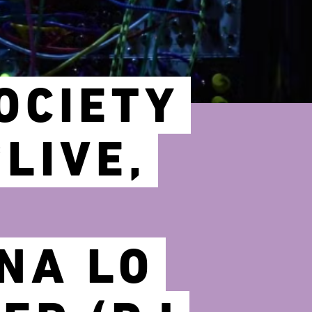
OCIETY
LIVE,
INA LO