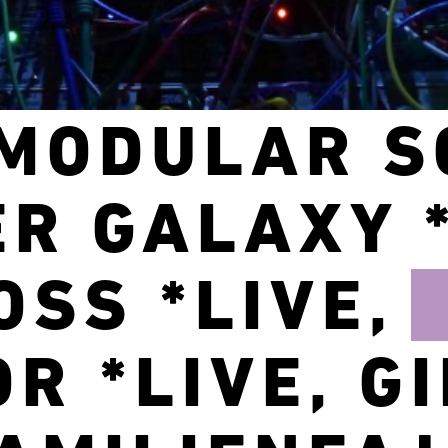
 MODULAR S
ER GALAXY *
SS *LIVE,
R *LIVE, G