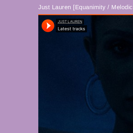
Just Lauren [Equanimity / Melodic