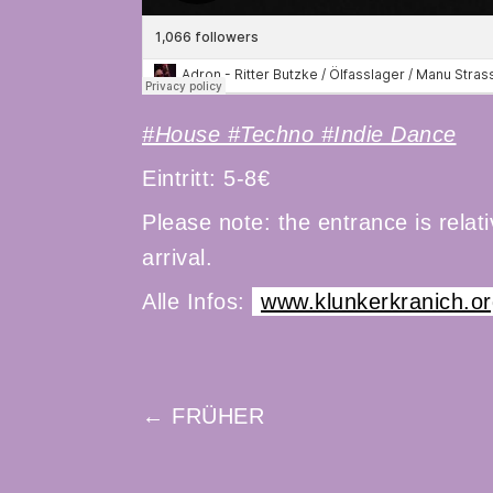
#House #Techno #Indie Dance
Eintritt: 5-8€
Please note: the entrance is relat
arrival.
Alle Infos:
www.klunkerkranich.o
POST
← FRÜHER
NAVIGATION