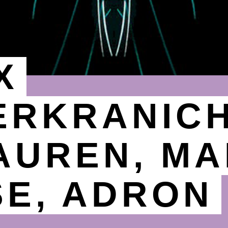
X
ERKRANICH
AUREN, M
E, ADRON