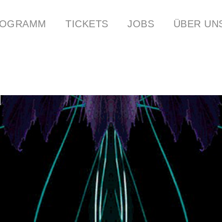
ROGRAMM
TICKETS
JOBS
ÜBER UN
ER
CLUB HINTER DEN ALPEN
STREAMS
YOUTUBE
COCKTA