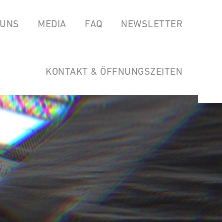
 UNS
MEDIA
FAQ
NEWSLETTER
EAS
SPOTIFY
GARTEN DER HORSTWIRTSCHAFT
SOUNDCLOUD
LINKS
KONTAKT & ÖFFNUNGSZEITEN