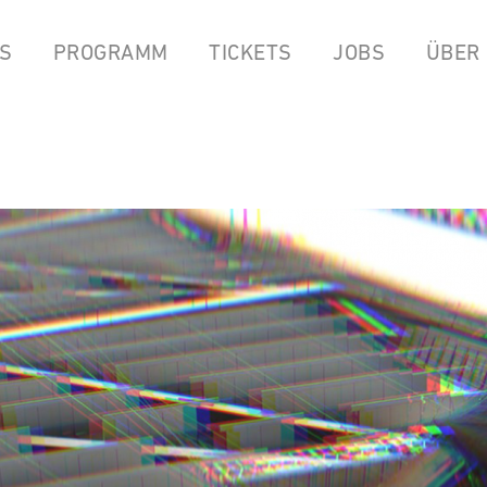
S
PROGRAMM
TICKETS
JOBS
ÜBER
LPEN
COCKTAILBAR
STREAMS
FOOD FROM ANOK & P
YOUTUBE