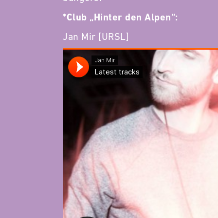
*Club „Hinter den Alpen“:
Jan Mir [URSL]