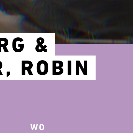
RG &
R, ROBIN
WO