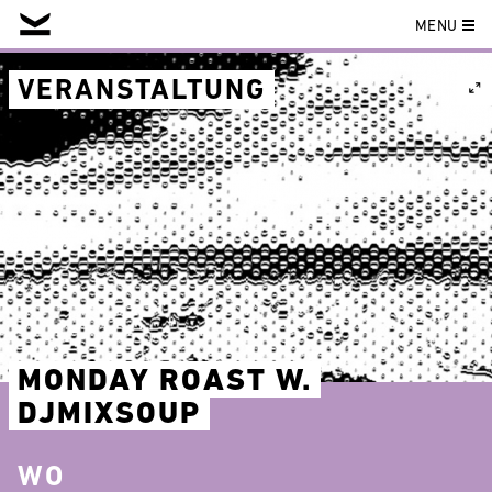
MENU
Skip
to
VERANSTALTUNG
content
MONDAY ROAST W.
DJMIXSOUP
WO