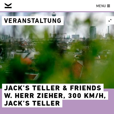
MENU
Skip
to
VERANSTALTUNG
content
JACK’S TELLER & FRIENDS
W. HERR ZIEHER, 300 KM/H,
JACK’S TELLER