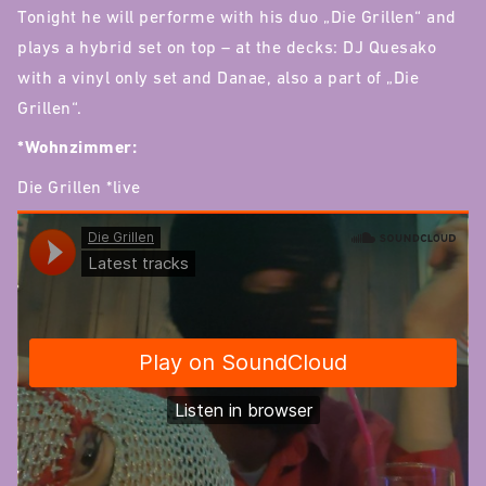
Tonight he will performe with his duo „Die Grillen“ and
plays a hybrid set on top – at the decks: DJ Quesako
with a vinyl only set and Danae, also a part of „Die
Grillen“.
*Wohnzimmer:
Die Grillen *live