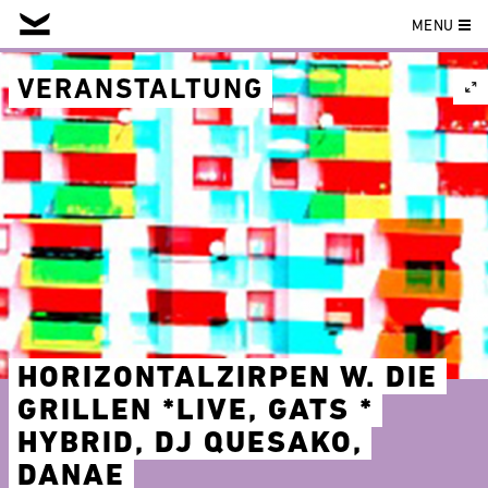
MENU
Skip
to
VERANSTALTUNG
content
HORIZONTALZIRPEN W. DIE
GRILLEN *LIVE, GATS *
HYBRID, DJ QUESAKO,
DANAE