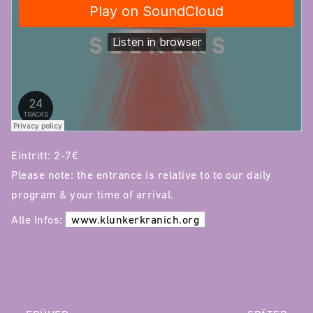
Eintritt: 2-7€
Please note: the entrance is relative to to our daily
program & your time of arrival.
Alle Infos:
www.klunkerkranich.org