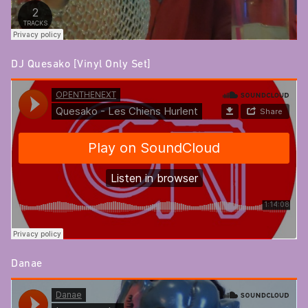
DJ Quesako [Vinyl Only Set]
Danae