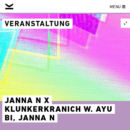
MENU
Skip
to
VERANSTALTUNG
content
JANNA N X
KLUNKERKRANICH W. AYU
BI, JANNA N