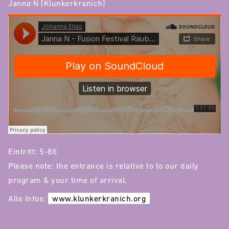
Janna N [Klunkerkranich]
Eintritt: 5-8€
Please note: the entrance is relative to to our daily
program & your time of arrival.
Alle Infos:
www.klunkerkranich.org