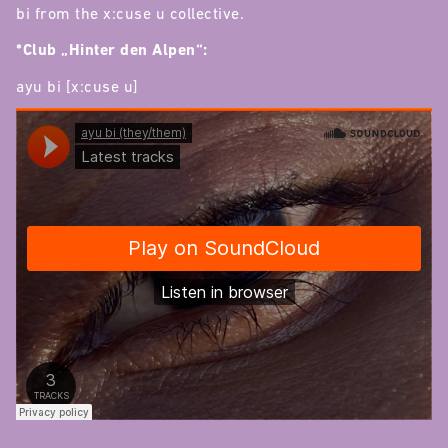
bi from the x:cuse u collective.
*Club „Hinter den Alpen“:
ayu bi [x:cuse u]