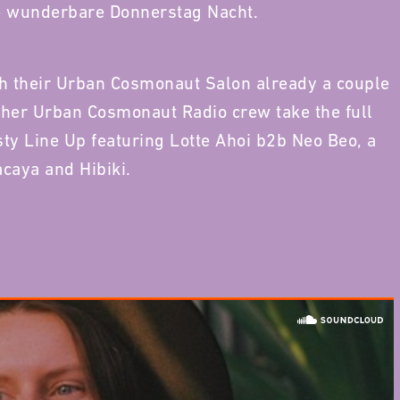
ne wunderbare Donnerstag Nacht.
h their Urban Cosmonaut Salon already a couple
 her Urban Cosmonaut Radio crew take the full
asty Line Up featuring Lotte Ahoi b2b Neo Beo, a
acaya and Hibiki.