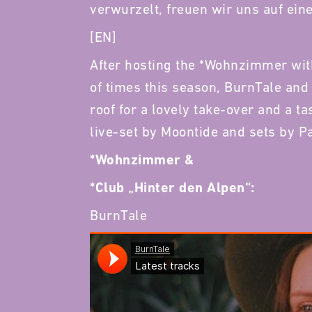
verwurzelt, freuen wir uns auf ei
[EN]
After hosting the *Wohnzimmer wit
of times this season, BurnTale and
roof for a lovely take-over and a t
live-set by Moontide and sets by P
*Wohnzimmer &
*Club „Hinter den Alpen“:
BurnTale