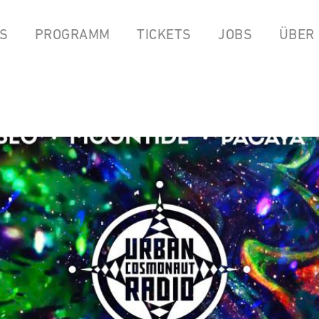
S
PROGRAMM
TICKETS
JOBS
ÜBER
LPEN
COCKTAILBAR
STREAMS
FOOD FROM ANOK & P
YOUTUBE