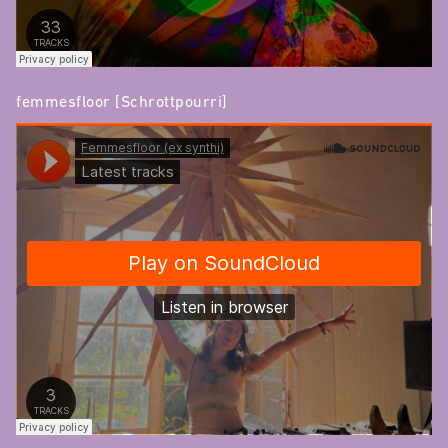
femmesfloor [Schrottpourri]