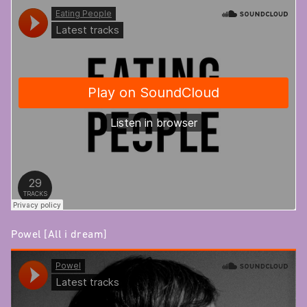
Powel [All i dream]