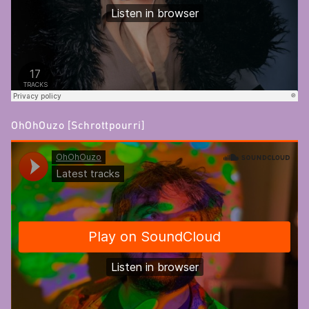
OhOhOuzo [Schrottpourri]