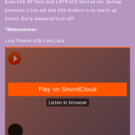
Aras b2b AP Solis and LKFN b2b Konrad:ioo. Sontag
presents a live-set and Alle Anders is on warm up
duties. Early weekend kick–off!
*Wohnzimmer:
Lisa Thaens b2b Like Lava