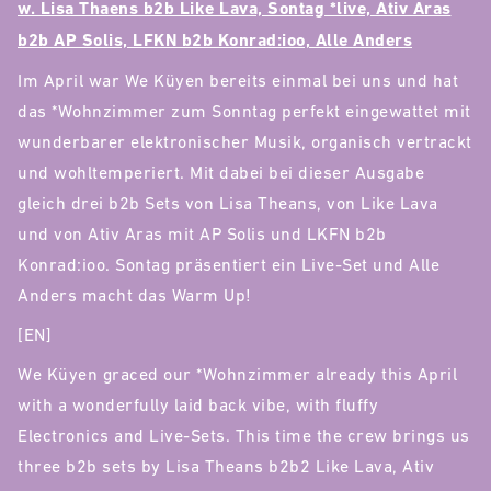
w. Lisa Thaens b2b Like Lava, Sontag *live, Ativ Aras
b2b AP Solis, LFKN b2b Konrad:ioo, Alle Anders
Im April war We Küyen bereits einmal bei uns und hat
das *Wohnzimmer zum Sonntag perfekt eingewattet mit
wunderbarer elektronischer Musik, organisch vertrackt
und wohltemperiert. Mit dabei bei dieser Ausgabe
gleich drei b2b Sets von Lisa Theans, von Like Lava
und von Ativ Aras mit AP Solis und LKFN b2b
Konrad:ioo. Sontag präsentiert ein Live-Set und Alle
Anders macht das Warm Up!
[EN]
We Küyen graced our *Wohnzimmer already this April
with a wonderfully laid back vibe, with fluffy
Electronics and Live-Sets. This time the crew brings us
three b2b sets by Lisa Theans b2b2 Like Lava, Ativ