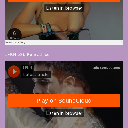
LFKN b2b Konrad:ioo