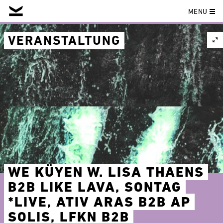
MENU
Skip
to
VERANSTALTUNG
content
WE KÜYEN W. LISA THAENS
B2B LIKE LAVA, SONTAG
*LIVE, ATIV ARAS B2B AP
SOLIS, LFKN B2B