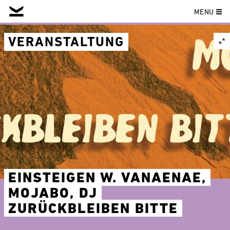
MENU
Skip
to
VERANSTALTUNG
content
EINSTEIGEN W. VANAENAE,
MOJABO, DJ
ZURÜCKBLEIBEN BITTE