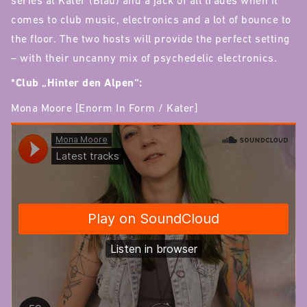
series at Kater (Blau) and a jack of all trades when it
comes to club music, electronics and a lot of bounce to
the floor. The two hosts will provide the perfect setting
– with their uncanny mix of psychedelic electronics.
*Club „Hinter den Alpen“:
Mona Moore [Enorm In Form / Kater]