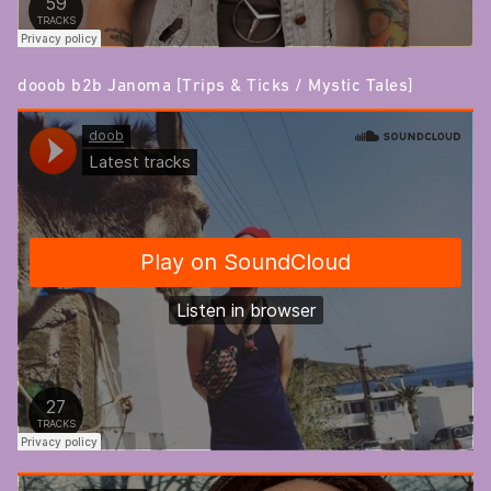
dooob b2b Janoma [Trips & Ticks / Mystic Tales]