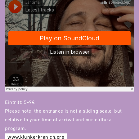
Eintritt: 5-9€
Please note: the entrance is not a sliding scale, but
relative to your time of arrival and our cultural
program.
www.klunkerkranich.org