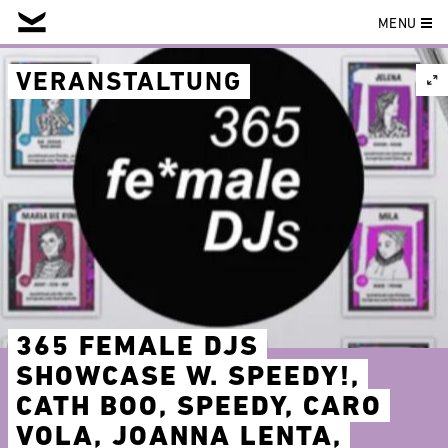
MENU
Skip
to
VERANSTALTUNG
content
365 FEMALE DJS
SHOWCASE W. SPEEDY!,
CATH BOO, SPEEDY, CARO
VOLA, JOANNA LENTA,