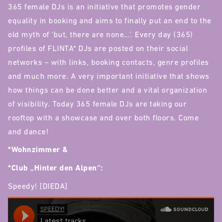
365 female DJs is an initiative that promotes gender
equality in booking and aims to finally put an end to the
old myth of ‘but, there are none…’. Every day (365)
profiles of FLINTA* DJs are posted on their social
networks – with links, booking contacts, genre profiles
and much more. A very important initiative that shows
how things can be done better and a vital organization
of visibility. Today 365 female DJs are taking our
rooftop with a showcase and over both floors. Come
and dance!
*Wohnzimmer &
*Club „Hinter den Alpen“:
Speedy! [DIEDA]