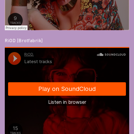
RiOD [Brotfabrik]