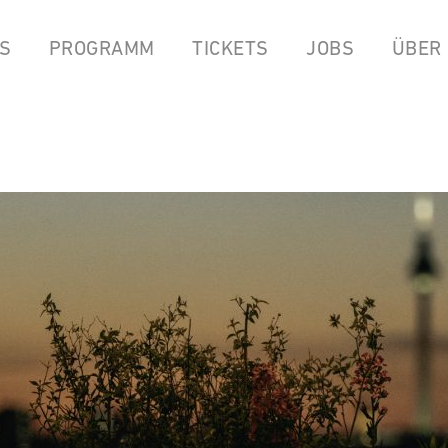
S
PROGRAMM
TICKETS
JOBS
ÜBER
LPEN
COCKTAILBAR
STREAMS
FOOD FROM ANOK & P
YOUTUBE