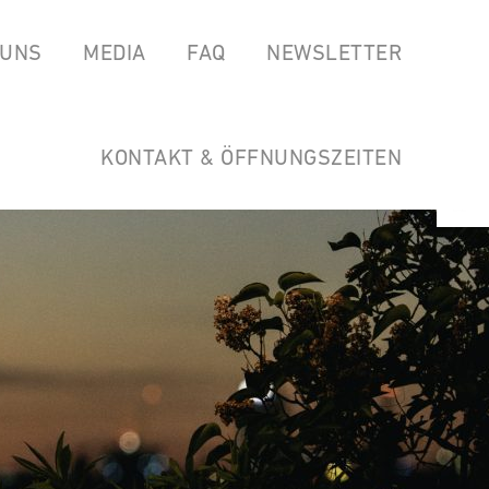
 UNS
MEDIA
FAQ
NEWSLETTER
EAS
SPOTIFY
GARTEN DER HORSTWIRTSCHAFT
SOUNDCLOUD
LINKS
KONTAKT & ÖFFNUNGSZEITEN