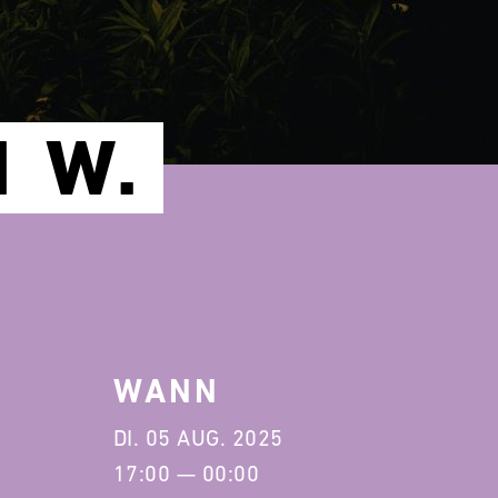
 W.
WANN
DI. 05 AUG. 2025
17:00 — 00:00