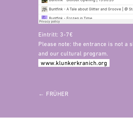
Eintritt: 3-7€
Please note: the entrance is not a sl
and our cultural program.
www.klunkerkranich.org
POST
← FRÜHER
NAVIGATION