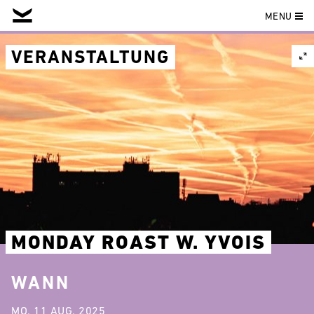
MENU
Skip
to
VERANSTALTUNG
content
MONDAY ROAST W. YVOIS
WANN
MO. 11 AUG. 2025