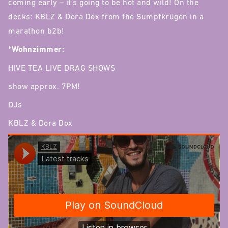
coming early – it’s going to be hot and wild! On the
decks: KBLZ & Dora Dox from the Sumpfkrügen in a
marathon b2b!
*Wohnzimmer:
HIVE TEA LIVE DRAG SHOWS
show approx. 7PM!
DJs
KBLZ & Dora Dox