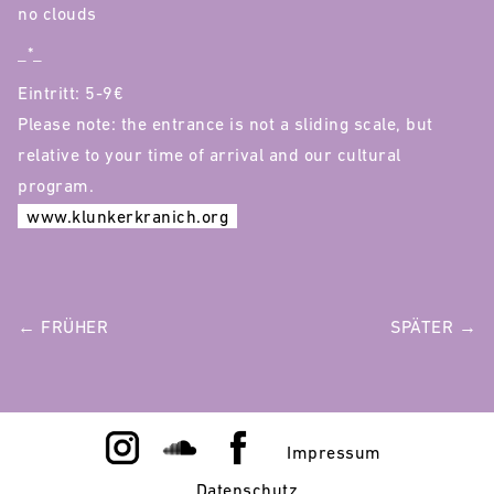
no clouds
_*_
Eintritt: 5-9€
Please note: the entrance is not a sliding scale, but
relative to your time of arrival and our cultural
program.
www.klunkerkranich.org
POST
← FRÜHER
SPÄTER →
NAVIGATION
Impressum
Datenschutz