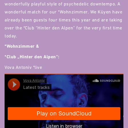
wonderfully playful style of psychedelic downtempo. A
wonderful match for our *Wohnzimmer. We Küyen have
already been guests four times this year and are taking
over the *Club “Hinter den Alpen” for the very first time
today.
*Wohnzimmer &
*Club „Hinter den Alpen“:
Vova Antoniv *live