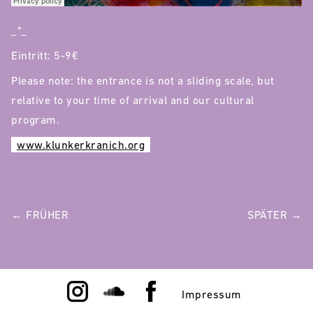
_*_
Eintritt: 5-9€
Please note: the entrance is not a sliding scale, but
relative to your time of arrival and our cultural
program.
www.klunkerkranich.org
POST
← FRÜHER
SPÄTER →
NAVIGATION
Impressum