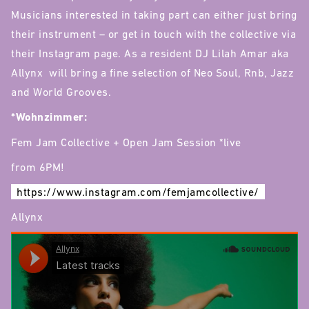
Musicians interested in taking part can either just bring
their instrument – or get in touch with the collective via
their Instagram page. As a resident DJ Lilah Amar aka
Allynx will bring a fine selection of Neo Soul, Rnb, Jazz
and World Grooves.
*Wohnzimmer:
Fem Jam Collective + Open Jam Session *live
from 6PM!
https://www.instagram.com/femjamcollective/
Allynx