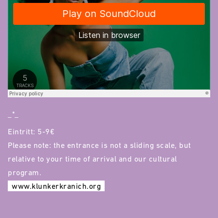
_*_
Eintritt: 5-9€
Please note: the entrance is not a sliding scale, but
relative to your time of arrival and our cultural
program.
www.klunkerkranich.org