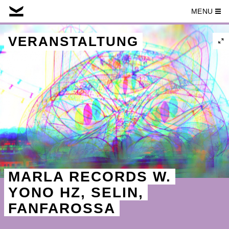
MENU
Skip
to
VERANSTALTUNG
content
MARLA RECORDS W.
YONO HZ, SELIN,
FANFAROSSA