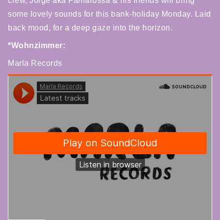
crew, Jorge aka Fanfarossa & his friends will bring
some lovely sounds for this bank-holiday Monday. Laid
back mood, for a deep gaze into the horizon.
*Wohnzimmer:
Marla Records