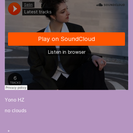
Yono HZ
no clouds
_*_