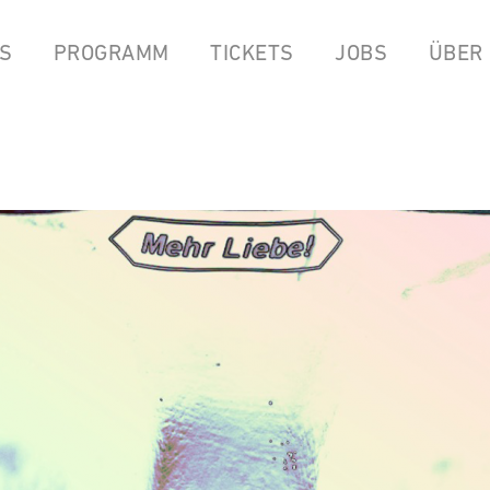
S
PROGRAMM
TICKETS
JOBS
ÜBER
LPEN
COCKTAILBAR
STREAMS
FOOD FROM ANOK & P
YOUTUBE