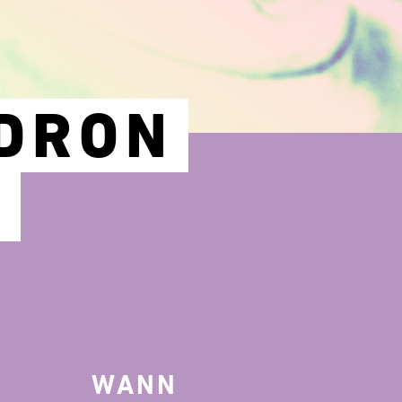
ADRON
E
WANN