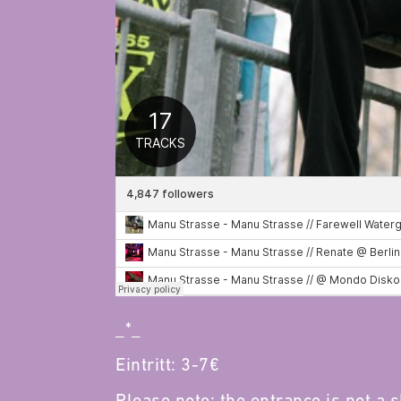
_*_
Eintritt: 3-7€
Please note: the entrance is not a sl