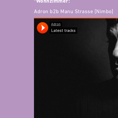
*Wohnzimmer:
Adron b2b Manu Strasse [Nimbo]