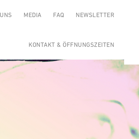
 UNS
MEDIA
FAQ
NEWSLETTER
EAS
SPOTIFY
GARTEN DER HORSTWIRTSCHAFT
SOUNDCLOUD
LINKS
KONTAKT & ÖFFNUNGSZEITEN