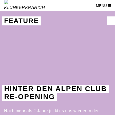
MENU
Skip
to
FEATURE
content
HINTER DEN ALPEN CLUB
RE-OPENING
Nach mehr als 2 Jahre juckt es uns wieder in den