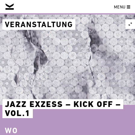
MENU
Skip
to
VERANSTALTUNG
content
JAZZ EXZESS – KICK OFF –
VOL.1
WO