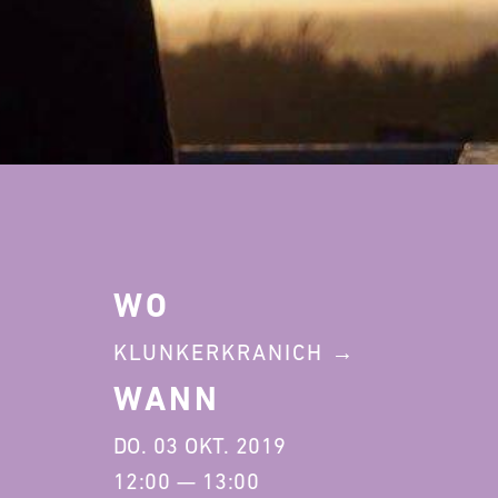
WO
KLUNKERKRANICH
WANN
DO. 03 OKT. 2019
12:00 — 13:00