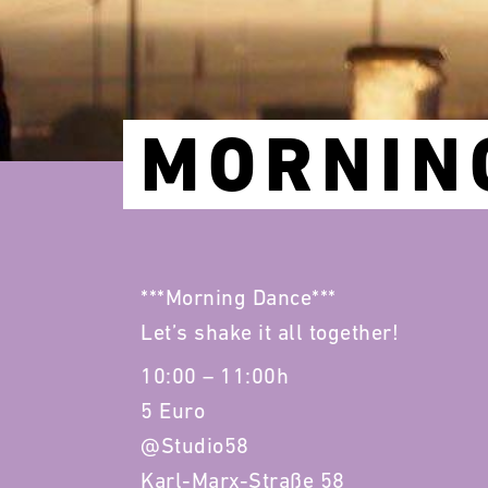
MORNIN
***Morning Dance***
Let’s shake it all together!
10:00 – 11:00h
5 Euro
@Studio58
Karl-Marx-Straße 58