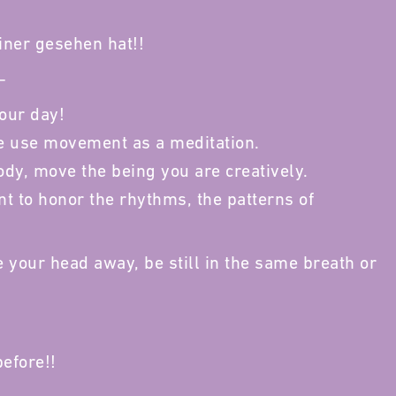
ner gesehen hat!!
–
our day!
 We use movement as a meditation.
ody, move the being you are creatively.
t to honor the rhythms, the patterns of
 your head away, be still in the same breath or
efore!!