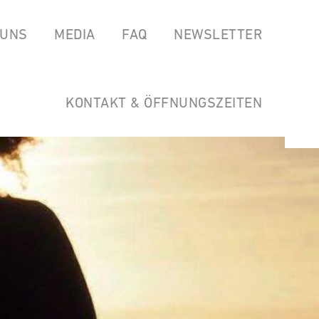
 UNS
MEDIA
FAQ
NEWSLETTER
EAS
SPOTIFY
GARTEN DER HORSTWIRTSCHAFT
SOUNDCLOUD
LINKS
KONTAKT & ÖFFNUNGSZEITEN