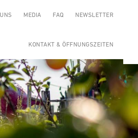
 UNS
MEDIA
FAQ
NEWSLETTER
EAS
SPOTIFY
GARTEN DER HORSTWIRTSCHAFT
SOUNDCLOUD
LINKS
KONTAKT & ÖFFNUNGSZEITEN