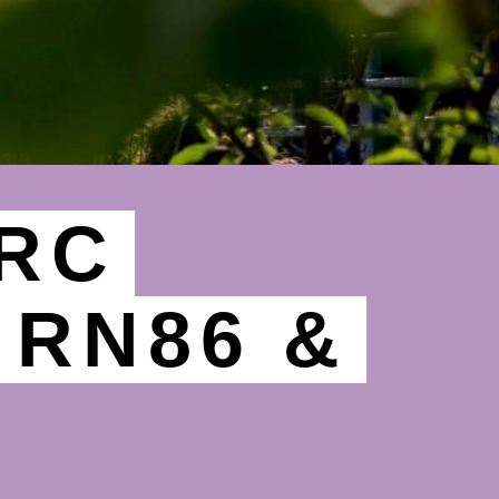
ARC
 RN86 &