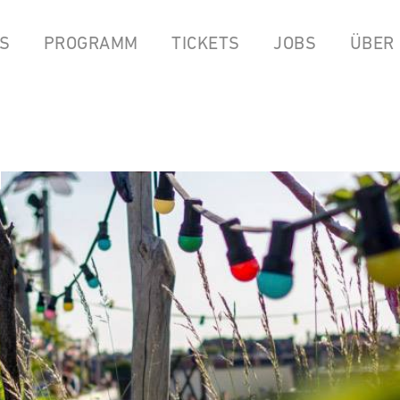
S
PROGRAMM
TICKETS
JOBS
ÜBER
LPEN
COCKTAILBAR
STREAMS
FOOD FROM ANOK & P
YOUTUBE