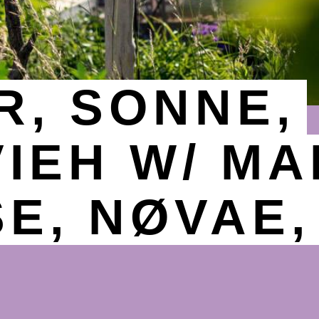
, SONNE,
IEH W/ M
E, NØVAE,