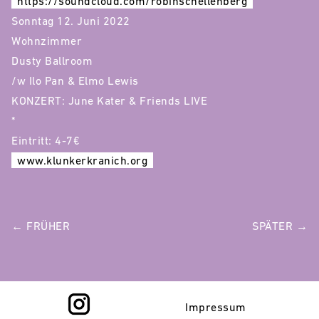
https://soundcloud.com/robinschellenberg
Sonntag 12. Juni 2022
Wohnzimmer
Dusty Ballroom
/w Ilo Pan & Elmo Lewis
KONZERT: June Kater & Friends LIVE
*
Eintritt: 4-7€
www.klunkerkranich.org
POST
← FRÜHER
SPÄTER →
NAVIGATION
Impressum