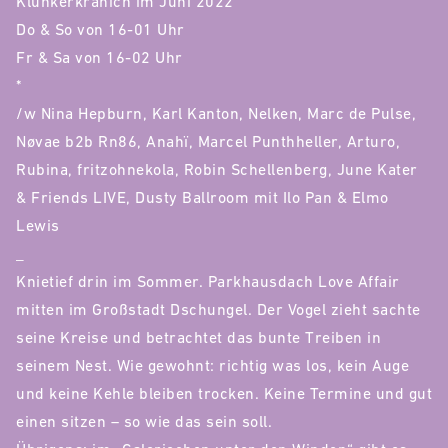
Klunkerkranich im Juni 2022
Do & So von 16-01 Uhr
Fr & Sa von 16-02 Uhr
*
/w Nina Hepburn, Karl Kanton, Nelken, Marc de Pulse,
Nøvae b2b Rn86, Anahï, Marcel Punthheller, Arturo,
Rubina, fritzohnekola, Robin Schellenberg, June Kater
& Friends LIVE, Dusty Ballroom mit Ilo Pan & Elmo
Lewis
_
Knietief drin im Sommer. Parkhausdach Love Affair
mitten im Großstadt Dschungel. Der Vogel zieht sachte
seine Kreise und betrachtet das bunte Treiben in
seinem Nest. Wie gewohnt: richtig was los, kein Auge
und keine Kehle bleiben trocken. Keine Termine und gut
einen sitzen – so wie das sein soll.