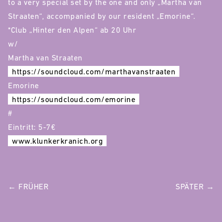
to a very special set by the one and only „Martha van
Straaten“, accompanied by our resident „Emorine“.
*Club „Hinter den Alpen“ ab 20 Uhr
w/
Martha van Straaten
https://soundcloud.com/marthavanstraaten
Emorine
https://soundcloud.com/emorine
#
Eintritt: 5-7€
www.klunkerkranich.org
POST
← FRÜHER
SPÄTER →
NAVIGATION