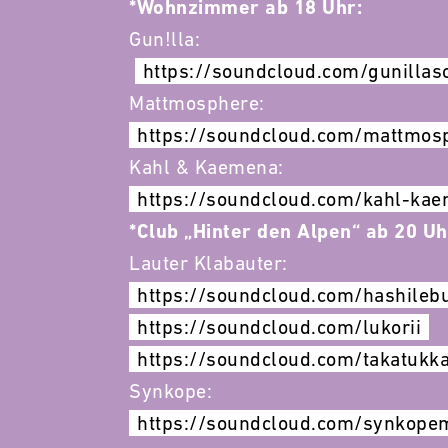
*Wohnzimmer ab 18 Uhr:
Gun!lla:
https://soundcloud.com/gunillas
Mattmosphere:
https://soundcloud.com/mattmos
Kahl & Kaemena:
https://soundcloud.com/kahl-ka
*Club „Hinter den Alpen“ ab 20 Uh
Lauter Klabauter:
https://soundcloud.com/hashileb
https://soundcloud.com/lukorii
https://soundcloud.com/takatukk
Synkope:
https://soundcloud.com/synkope