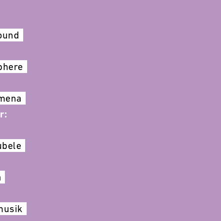
ound
phere
emena
r:
ubele
a
musik