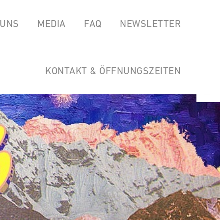
 UNS
MEDIA
FAQ
NEWSLETTER
EAS
SPOTIFY
GARTEN DER HORSTWIRTSCHAFT
SOUNDCLOUD
LINKS
KONTAKT & ÖFFNUNGSZEITEN