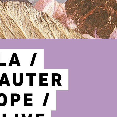
LA /
LAUTER
OPE /