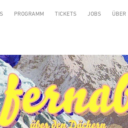
S
PROGRAMM
TICKETS
JOBS
ÜBER
LPEN
COCKTAILBAR
STREAMS
FOOD FROM ANOK & P
YOUTUBE